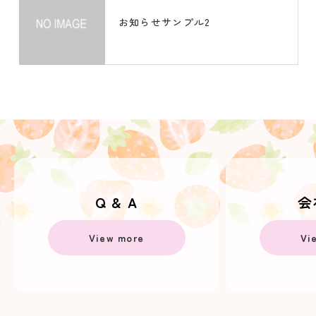
お知らせサンプル2
Q & A
会
View more
Vi