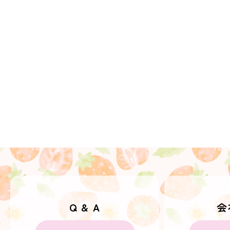
Q & A
会