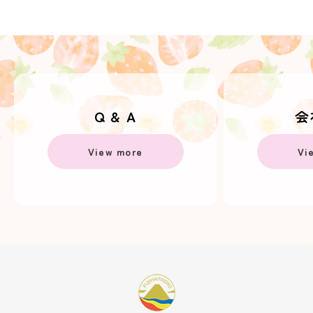
Q & A
会
View more
Vi