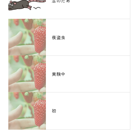
念のため
夜盗虫
実験中
初